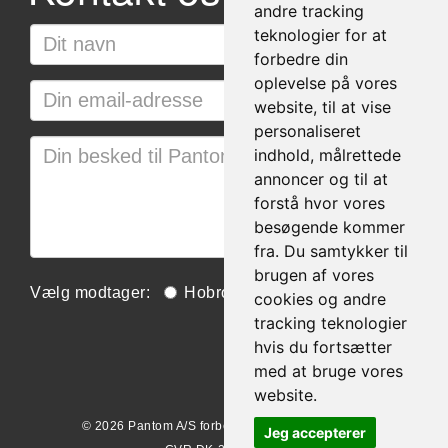
andre tracking
teknologier for at
forbedre din
oplevelse på vores
website, til at vise
personaliseret
indhold, målrettede
annoncer og til at
forstå hvor vores
besøgende kommer
fra. Du samtykker til
brugen af vores
For at undgå spam, beder vi dig svare på følgende:
Vælg modtager:
Hobro
Rødovre
cookies og andre
2 + 1 =
tracking teknologier
hvis du fortsætter
med at bruge vores
website.
© 2026 Pantom A/S forbeholder alle rettigheder
Jeg accepterer