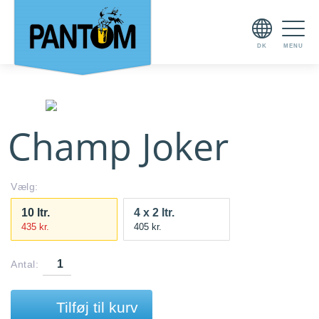
DK
MENU
Champ Joker
10 ltr.
4 x 2 ltr.
435
kr.
405
kr.
Antal:
Tilføj til kurv